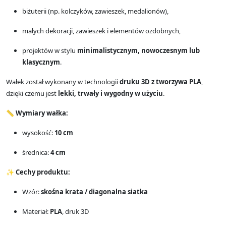
biżuterii (np. kolczyków, zawieszek, medalionów),
małych dekoracji, zawieszek i elementów ozdobnych,
projektów w stylu
minimalistycznym, nowoczesnym lub
klasycznym
.
Wałek został wykonany w technologii
druku 3D z tworzywa PLA
,
dzięki czemu jest
lekki, trwały i wygodny w użyciu
.
📏
Wymiary wałka:
wysokość:
10 cm
średnica:
4 cm
✨
Cechy produktu:
Wzór:
skośna krata / diagonalna siatka
Materiał:
PLA
, druk 3D