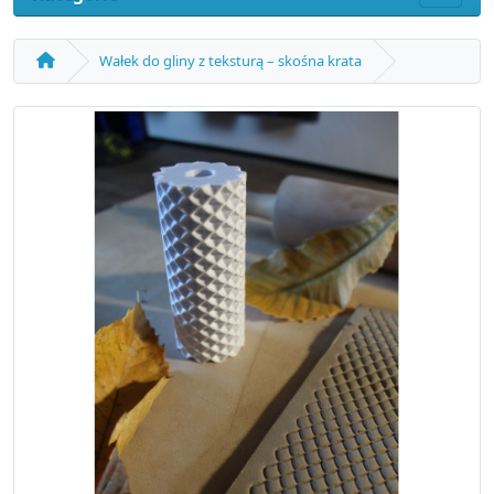
Wałek do gliny z teksturą – skośna krata