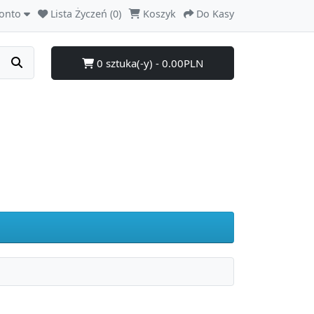
onto
Lista Życzeń (0)
Koszyk
Do Kasy
0 sztuka(-y) - 0.00PLN