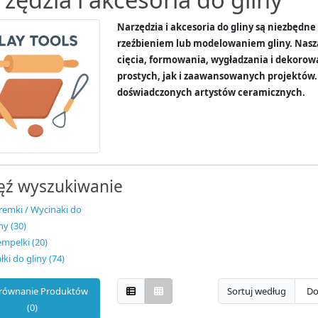
Narzędzia i akcesoria do gliny są niezbędn
rzeźbieniem lub modelowaniem gliny. Nasza
cięcia, formowania, wygładzania i dekorow
prostych, jak i zaawansowanych projektów.
doświadczonych artystów ceramicznych.
ęź wyszukiwanie
remki / Wycinaki do
ny (30)
empelki (20)
łki do gliny (74)
równanie Produktów
Sortuj według
(0)