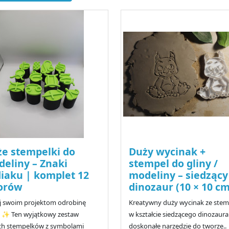
e stempelki do
Duży wycinak +
eliny – Znaki
stempel do gliny /
iaku | komplet 12
modeliny – siedzący
orów
dinozaur (10 × 10 cm
j swoim projektom odrobinę
Kreatywny duży wycinak ze ste
i ✨ Ten wyjątkowy zestaw
w kształcie siedzącego dinozaura
ch stempelków z symbolami
doskonałe narzędzie do tworze..