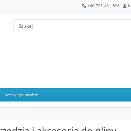
+48 795-481-596
K
Rzeczy z pomysłem
zędzia i akcesoria do gliny