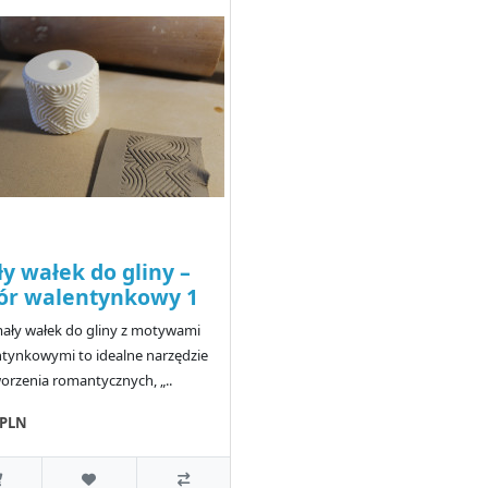
y wałek do gliny –
ór walentynkowy 1
ały wałek do gliny z motywami
tynkowymi to idealne narzędzie
orzenia romantycznych, „..
0PLN