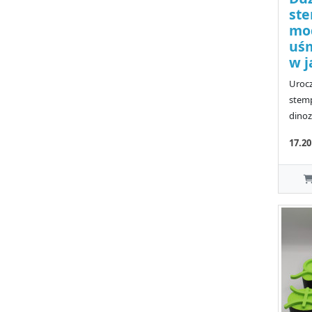
ste
mod
uśm
w j
Urocz
stemp
dinoz
17.2