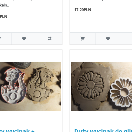
kaln..
17.20PLN
0PLN
y wycinak +
Duży wycinak do gli