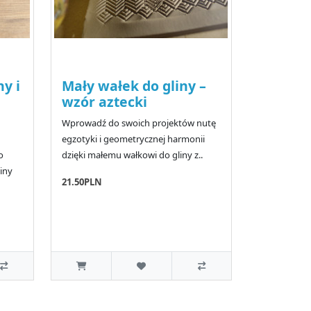
y i
Mały wałek do gliny –
wzór aztecki
Wprowadź do swoich projektów nutę
egzotyki i geometrycznej harmonii
o
dzięki małemu wałkowi do gliny z..
iny
21.50PLN