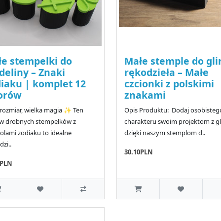
e stempelki do
Małe stemple do glin
eliny – Znaki
rękodzieła – Małe
iaku | komplet 12
czcionki z polskimi
orów
znakami
rozmiar, wielka magia ✨ Ten
Opis Produktu: Dodaj osobisteg
aw drobnych stempelków z
charakteru swoim projektom z gl
lami zodiaku to idealne
dzięki naszym stemplom d..
dzi..
30.10PLN
0PLN