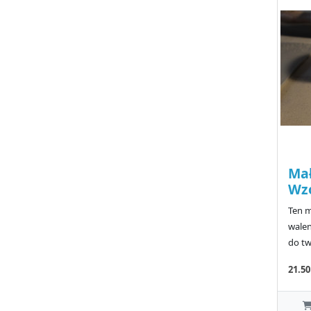
Mał
Wz
Ten m
walen
do tw
21.5