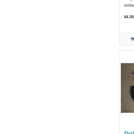
zodia
64.5
Duż