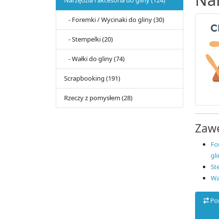
- Foremki / Wycinaki do gliny (30)
- Stempelki (20)
- Wałki do gliny (74)
Scrapbooking (191)
Rzeczy z pomysłem (28)
Zaw
Fo
gli
St
Wa
Po