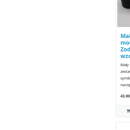
Mał
mod
Zod
wz
Mały 
zest
symbo
narzę
43.0