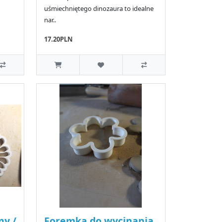
uśmiechniętego dinozaura to idealne
nar..
17.20PLN
ny /
Foremka do wycinania