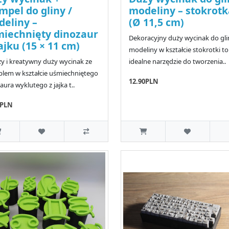
mpel do gliny /
modeliny – stokrotk
eliny –
(Ø 11,5 cm)
iechnięty dinozaur
Dekoracyjny duży wycinak do glin
ajku (15 × 11 cm)
modeliny w kształcie stokrotki to
y i kreatywny duży wycinak ze
idealne narzędzie do tworzenia..
lem w kształcie uśmiechniętego
12.90PLN
aura wyklutego z jajka t..
0PLN