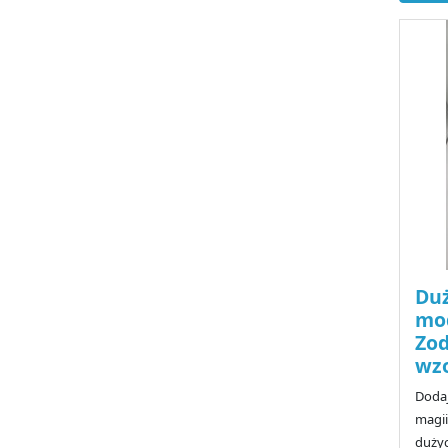
Duż
mod
Zod
wz
Doda
magi
duży