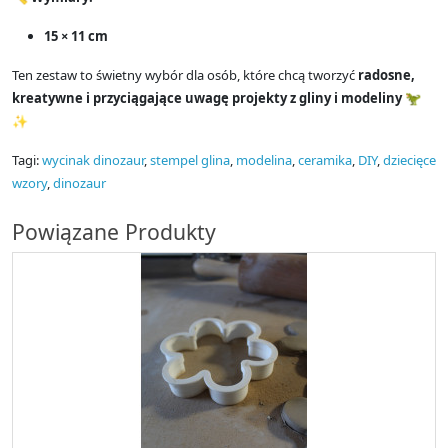
15 × 11 cm
Ten zestaw to świetny wybór dla osób, które chcą tworzyć
radosne,
kreatywne i przyciągające uwagę projekty z gliny i modeliny
🦖
✨
Tagi:
wycinak dinozaur
,
stempel glina
,
modelina
,
ceramika
,
DIY
,
dziecięce
wzory
,
dinozaur
Powiązane Produkty