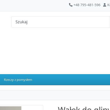
+48 795-481-596
K
Rzeczy z pomysłem
Wałek do gliny