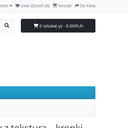
onto
Lista Życzeń (0)
Koszyk
Do Kasy
0 sztuka(-y) - 0.00PLN
 z teksturą – kropki