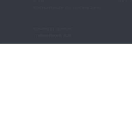
O Nas
Mapa St
Polityka Prywatności– creativeplace.eu
Powered By
OpenCart
Creative Place © 2026