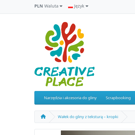
PLN
Waluta
Język
Narzędzia i akcesoria do gliny
Scrapbooking
Wałek do gliny z teksturą – kropki