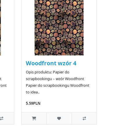
Woodfront wzór 4
Opis produktu: Papier do
t
scrapbookingu – wzór Woodfront
ront
Papier do scrapbookingu Woodfront
to idea..
5.59PLN