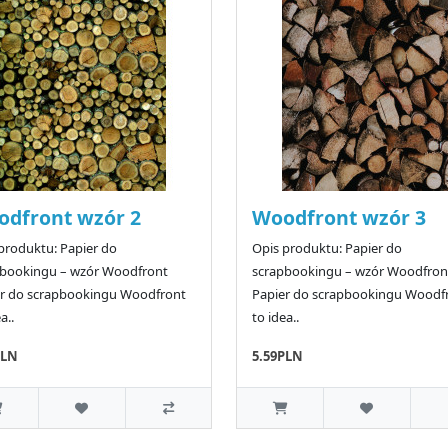
dfront wzór 2
Woodfront wzór 3
produktu: Papier do
Opis produktu: Papier do
pbookingu – wzór Woodfront
scrapbookingu – wzór Woodfron
er do scrapbookingu Woodfront
Papier do scrapbookingu Woodf
a..
to idea..
PLN
5.59PLN