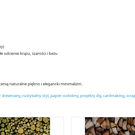
ny)
e odcienie brązu, szarości i beżu
cenią naturalne piękno i elegancki minimalizm.
r drewniany
,
rustykalny styl
,
papier ozdobny
,
projekty diy
,
cardmaking
,
scra