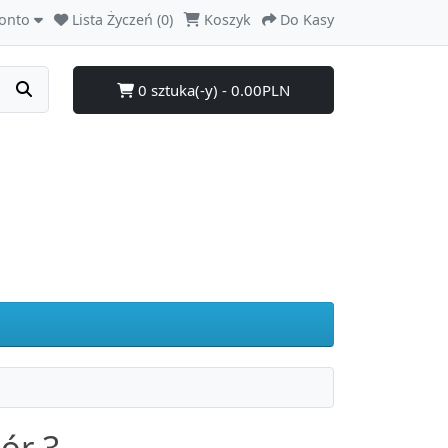
onto
Lista Życzeń (0)
Koszyk
Do Kasy
0 sztuka(-y) - 0.00PLN
ór 3