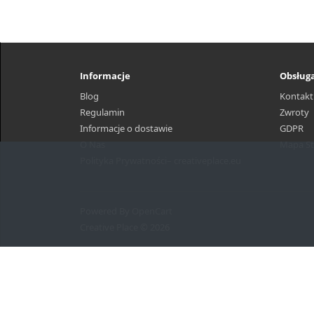
Informacje
Obsługa
Blog
Kontakt
Regulamin
Zwroty
Informacje o dostawie
GDPR
O Nas
Mapa St
Polityka Prywatności– creativeplace.eu
Powered By
OpenCart
Creative Place © 2026