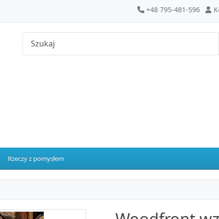
+48 795-481-596
K
Rzeczy z pomysłem
Woodfront wz