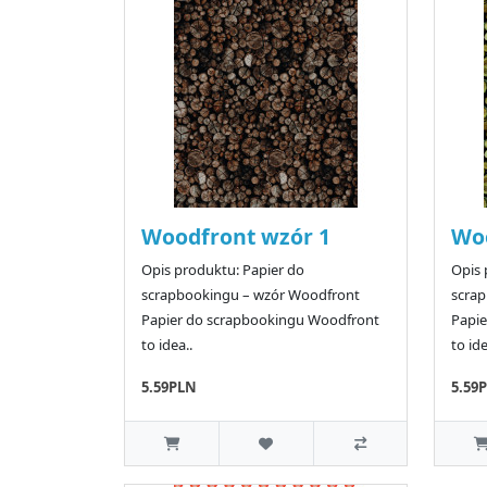
Woodfront wzór 1
Woo
Opis produktu: Papier do
Opis 
scrapbookingu – wzór Woodfront
scra
Papier do scrapbookingu Woodfront
Papi
to idea..
to ide
5.59PLN
5.59