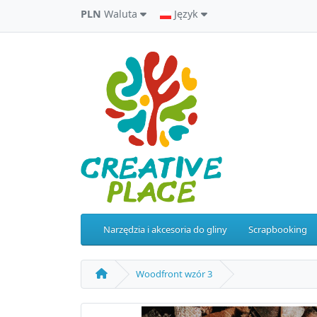
PLN
Waluta
Język
Narzędzia i akcesoria do gliny
Scrapbooking
Woodfront wzór 3