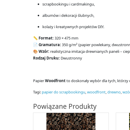
scrapbookingu i cardmakingu,
albumów i dekoracji ślubnych,
kolaży i kreatywnych projektów DIY.
📏
Format:
320 × 475 mm
📄
Gramatura:
350 g/m² (papier powlekany, dwustron
🎨
Wzór:
realistyczna imitacja drewnianych paneli – ciepł
Rodzaj Druku:
Dwustronny
Papier
Woodfront
to doskonały wybór dla tych, którzy 
Tagi:
papier do scrapbookingu
,
woodfront
,
drewno
,
wzó
Powiązane Produkty