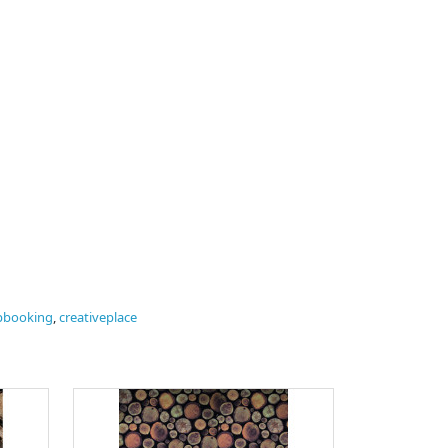
pbooking
,
creativeplace