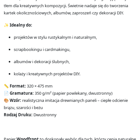
tłem dla kreatywnych kompozycji. Świetnie nadaje się do tworzenia
kartek okolicznościowych, albumów, zaproszeń czy dekoracji DIY.
✨
Idealny do:
projektów w stylu rustykalnym i naturalnym,
scrapbookingu i cardmakingu,
albumów i dekoracji ślubnych,
kolaży i kreatywnych projektów DIY.
📏
Format:
320 × 475 mm
📄
Gramatura:
350 g/m² (papier powlekany, dwustronny)
🎨
Wzór:
realistyczna imitacja drewnianych paneli – ciepłe odcienie
brązu, szarości i beżu
Rodzaj Druku:
Dwustronny
Papier
Woodfront
to doskonały wybór dla tych, którzy cenią naturalne