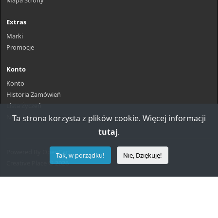
Mapa Strony
Extras
Marki
Promocje
Konto
Konto
Historia Zamówień
Lista Życzeń
Newsletter
Ta strona korzysta z plików cookie. Więcej informacji
tutaj
.
Powered By
OpenCart
Tak, w porządku!
Nie, Dziękuję!
Creative Place © 2026