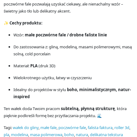
poczwórne fale pozwalają uzyskać ciekawy, ale nienachalny wzór –
świetny jako tło lub delikatny akcent.
✨
Cechy produktu:
Wzór:
małe poczwórne fale / drobne faliste linie
Do zastosowania z: gliną, modeliną, masami polimerowymi, masą
solną, cold porcelain
Materiał:
PLA
(druk 3D)
Wielokrotnego użytku, łatwy w czyszczeniu
Idealny do projektów w stylu
boho, minimalistycznym, natur-
inspired
Ten wałek doda Twoim pracom
subtelną, płynną strukturę
, która
pięknie podkreśli formę bez przytłaczania projektu. 🌊
Tagi:
wałek do gliny
,
małe fale
,
poczwórne fale
,
falista faktura
,
roller 3d
,
pla
,
modelina
,
masa polimerowa
,
boho
,
natura
,
delikatna tekstura