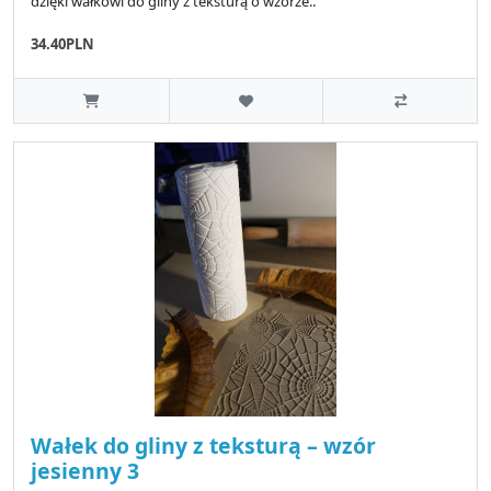
dzięki wałkowi do gliny z teksturą o wzorze..
34.40PLN
Wałek do gliny z teksturą – wzór
jesienny 3