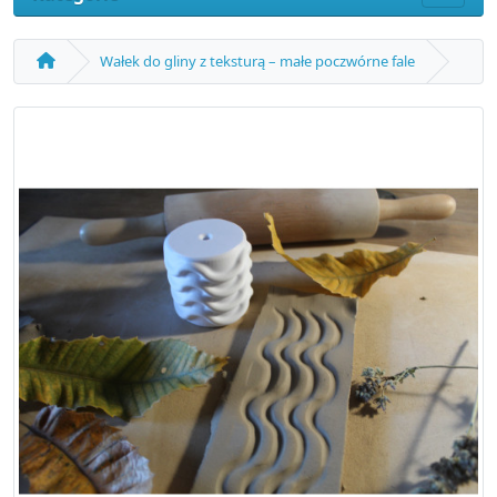
Wałek do gliny z teksturą – małe poczwórne fale