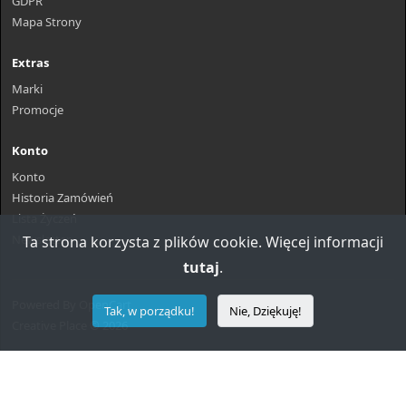
GDPR
Mapa Strony
Extras
Marki
Promocje
Konto
Konto
Historia Zamówień
Lista Życzeń
Newsletter
Ta strona korzysta z plików cookie. Więcej informacji
tutaj
.
Powered By
OpenCart
Tak, w porządku!
Nie, Dziękuję!
Creative Place © 2026