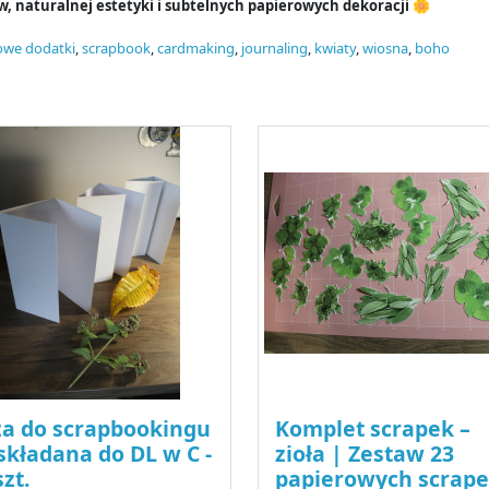
 naturalnej estetyki i subtelnych papierowych dekoracji
🌼
owe dodatki
,
scrapbook
,
cardmaking
,
journaling
,
kwiaty
,
wiosna
,
boho
a do scrapbookingu
Komplet scrapek –
składana do DL w C -
zioła | Zestaw 23
szt.
papierowych scrap