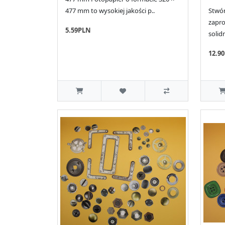
477 mm to wysokiej jakości p..
Stwór
zapro
5.59PLN
solid
12.9