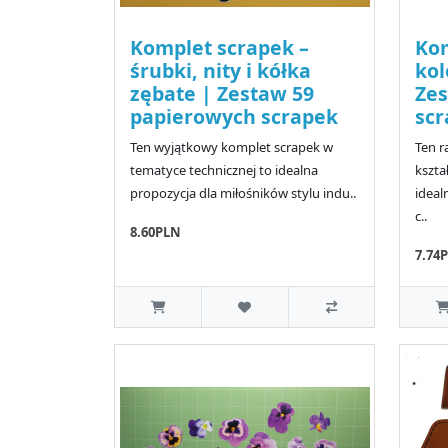
Komplet scrapek –
Kom
śrubki, nity i kółka
kol
zębate | Zestaw 59
Zes
papierowych scrapek
scr
Ten wyjątkowy komplet scrapek w
Ten r
tematyce technicznej to idealna
kszta
propozycja dla miłośników stylu indu..
ideal
c..
8.60PLN
7.74