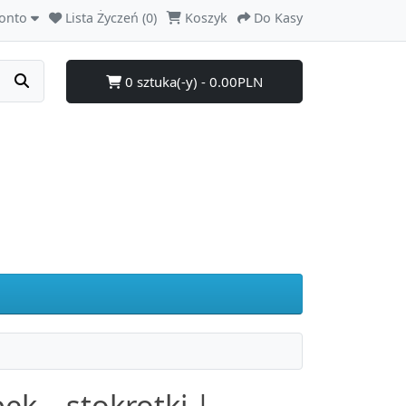
onto
Lista Życzeń (0)
Koszyk
Do Kasy
0 sztuka(-y) - 0.00PLN
ek – stokrotki |