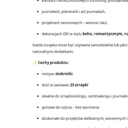
kartkach okolicznościowych (urodziny, podziękowan
journalach, planerach i art journalach,
projektach sezonowych – wiosna i lato,
dekoracjach DIY w stylu
boho, romantycznym, ru
Każda scrapka może być używana samodzielnie lub jako 
naturalnymi dodatkami.
✨
Cechy produktu:
motyw:
stokrotki
ilość w zestawie:
23 scrapki
idealne do scrapbookingu, cardmakingu i journali
gotowe do użycia – bez wycinania
doskonałe do projektów delikatnych, wiosennych 