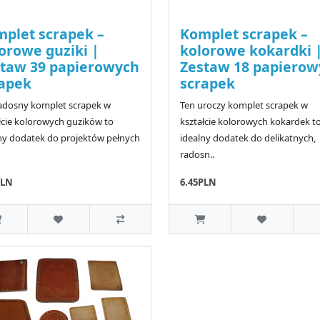
plet scrapek –
Komplet scrapek –
orowe guziki |
kolorowe kokardki 
taw 39 papierowych
Zestaw 18 papierow
apek
scrapek
adosny komplet scrapek w
Ten uroczy komplet scrapek w
łcie kolorowych guzików to
kształcie kolorowych kokardek t
ny dodatek do projektów pełnych
idealny dodatek do delikatnych,
radosn..
PLN
6.45PLN