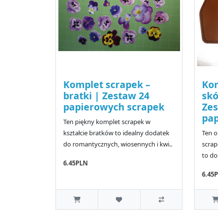
Komplet scrapek –
Kom
bratki | Zestaw 24
skó
papierowych scrapek
Zes
pap
Ten piękny komplet scrapek w
kształcie bratków to idealny dodatek
Ten o
do romantycznych, wiosennych i kwi..
scrap
to do
6.45PLN
6.45