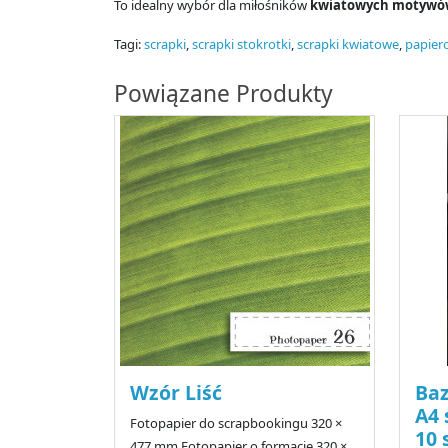
To idealny wybór dla miłośników
kwiatowych motywów,
Tagi:
scrapki
,
scrapki stokrotki
,
scrapki kwiatowe
,
papier
Powiązane Produkty
Wzór Liść
Baz
A4 
Fotopapier do scrapbookingu 320 ×
10 
477 mm Fotopapier o formacie 320 ×