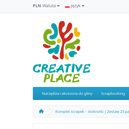
PLN
Waluta
Język
Narzędzia i akcesoria do gliny
Scrapbooking
Komplet scrapek – stokrotki | Zestaw 23 p