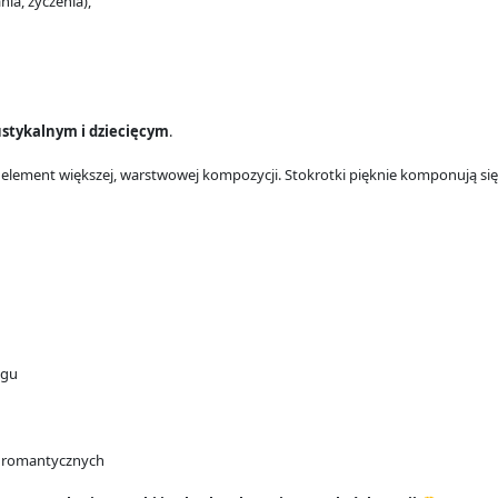
ia, życzenia),
stykalnym i dziecięcym
.
element większej, warstwowej kompozycji. Stokrotki pięknie komponują si
ngu
i romantycznych