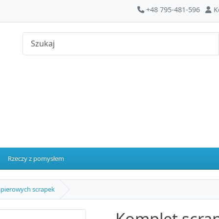
+48 795-481-596
K
Rzeczy z pomysłem
apierowych scrapek
Komplet scrap