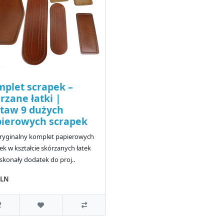
plet scrapek –
rzane łatki |
taw 9 dużych
ierowych scrapek
ryginalny komplet papierowych
ek w kształcie skórzanych łatek
skonały dodatek do proj..
PLN