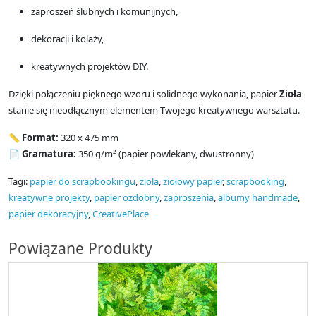
zaproszeń ślubnych i komunijnych,
dekoracji i kolaży,
kreatywnych projektów DIY.
Dzięki połączeniu pięknego wzoru i solidnego wykonania, papier
Zioła
stanie się nieodłącznym elementem Twojego kreatywnego warsztatu.
📏
Format:
320 x 475 mm
📄
Gramatura:
350 g/m² (papier powlekany, dwustronny)
Tagi:
papier do scrapbookingu
,
ziola
,
ziołowy papier
,
scrapbooking
,
kreatywne projekty
,
papier ozdobny
,
zaproszenia
,
albumy handmade
,
papier dekoracyjny
,
CreativePlace
Powiązane Produkty