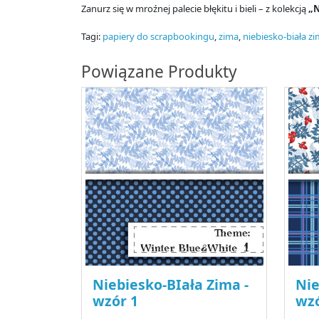
Zanurz się w mroźnej palecie błękitu i bieli – z kolekcją
„N
Tagi:
papiery do scrapbookingu
,
zima
,
niebiesko-biała z
Powiązane Produkty
Niebiesko-BIała Zima -
Nie
wzór 1
wzó