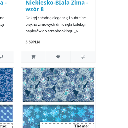
a -
Niebiesko-BIała Zima -
wzór 8
lne
Odkryj chłodną elegancję i subtelne
cji
piękno zimowych dni dzięki kolekcji
papierów do scrapbookingu „N..
5.59PLN