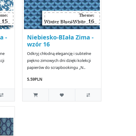
a -
Niebiesko-BIała Zima -
wzór 16
lne
Odkryj chłodną elegancję i subtelne
cji
piękno zimowych dni dzięki kolekcji
papierów do scrapbookingu „N..
5.59PLN