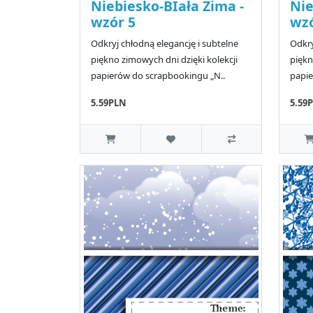
Niebiesko-BIała Zima -
Nie
wzór 5
wzó
Odkryj chłodną elegancję i subtelne
Odkry
piękno zimowych dni dzięki kolekcji
piękn
papierów do scrapbookingu „N..
papie
5.59PLN
5.59