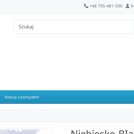
+48 795-481-596
K
Rzeczy z pomysłem
Niebiesko-BIa