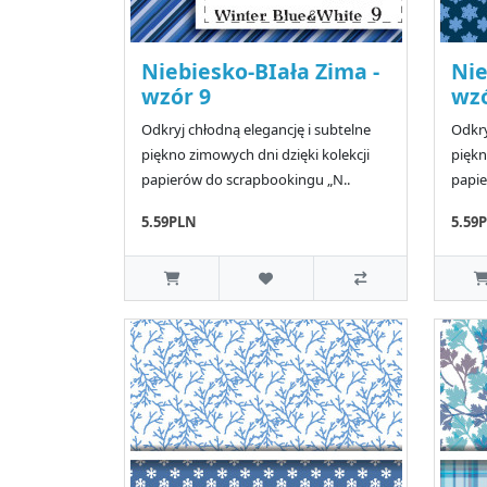
Niebiesko-BIała Zima -
Nie
wzór 9
wzó
Odkryj chłodną elegancję i subtelne
Odkry
piękno zimowych dni dzięki kolekcji
piękn
papierów do scrapbookingu „N..
papie
5.59PLN
5.59