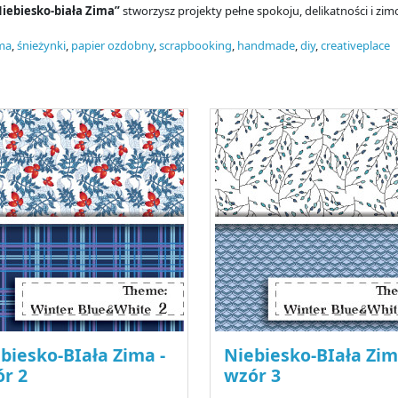
iebiesko-biała Zima”
stworzysz projekty pełne spokoju, delikatności i zi
ima
,
śnieżynki
,
papier ozdobny
,
scrapbooking
,
handmade
,
diy
,
creativeplace
biesko-BIała Zima -
Niebiesko-BIała Zim
r 2
wzór 3