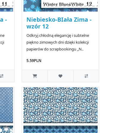
a -
Niebiesko-BIała Zima -
wzór 12
lne
Odkryj chłodną elegancję i subtelne
cji
piękno zimowych dni dzięki kolekcji
papierów do scrapbookingu „N..
5.59PLN