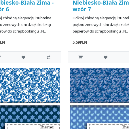
biesko-BIała Zima -
Niebiesko-BIała Zim
r 6
wzór 7
j chłodną elegancję i subtelne
Odkryj chłodną elegancję i subte
o zimowych dni dzięki kolekcji
piękno zimowych dni dzięki kolek
rów do scrapbookingu „N..
papierów do scrapbookingu „N..
PLN
5.59PLN