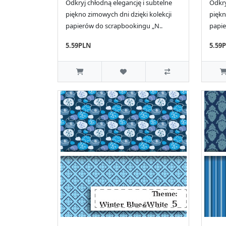
Odkryj chłodną elegancję i subtelne
Odkry
piękno zimowych dni dzięki kolekcji
piękn
papierów do scrapbookingu „N..
papie
5.59PLN
5.59