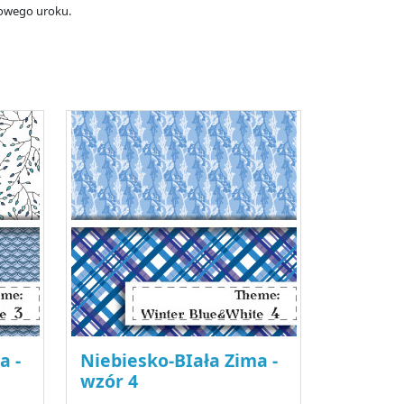
mowego uroku.
a -
Niebiesko-BIała Zima -
wzór 4