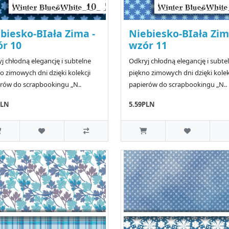
biesko-BIała Zima -
Niebiesko-BIała Zim
r 10
wzór 11
j chłodną elegancję i subtelne
Odkryj chłodną elegancję i subte
o zimowych dni dzięki kolekcji
piękno zimowych dni dzięki kolek
rów do scrapbookingu „N..
papierów do scrapbookingu „N..
PLN
5.59PLN