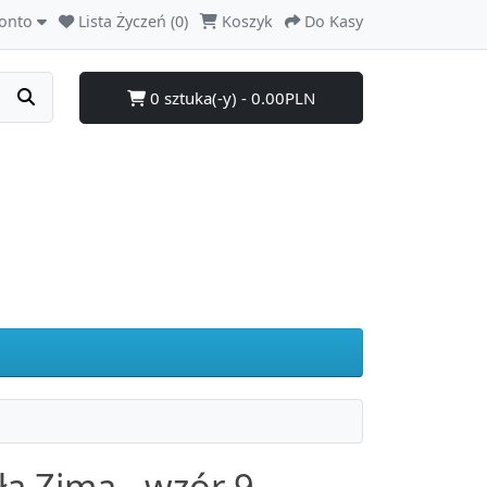
onto
Lista Życzeń (0)
Koszyk
Do Kasy
0 sztuka(-y) - 0.00PLN
ła Zima - wzór 9