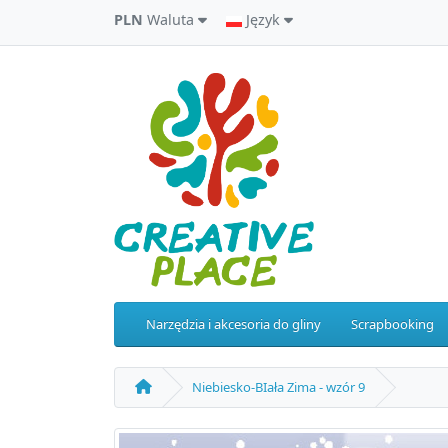
PLN
Waluta
Język
Narzędzia i akcesoria do gliny
Scrapbooking
Niebiesko-BIała Zima - wzór 9