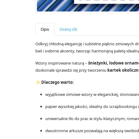
Opis
Oceny (0)
Odkryj chłodną elegancję i subtelne piękno zimowych dn
biel i srebrne akcenty, tworząc harmonijną paletę idea
Wzory inspirowane naturą –
śnieżynki, lodowe orname
doskonale sprawdzi się przy tworzeniu
kartek okolicz
✨
Dlaczego warto:
wyjątkowe zimowe wzory w eleganckiej, stonowane
papier wysokiej jakości, idealny do scrapbookingu
uniwersalne tło do prac w stylu klasycznym, roma
dwustronne arkusze pozwalają na większą swobod