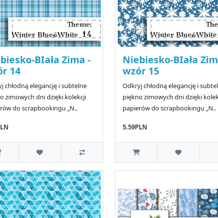
biesko-BIała Zima -
Niebiesko-BIała Zim
r 14
wzór 15
j chłodną elegancję i subtelne
Odkryj chłodną elegancję i subte
o zimowych dni dzięki kolekcji
piękno zimowych dni dzięki kolek
rów do scrapbookingu „N..
papierów do scrapbookingu „N..
PLN
5.59PLN