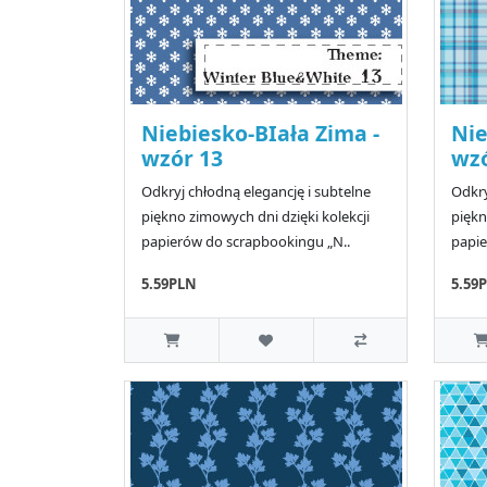
Niebiesko-BIała Zima -
Nie
wzór 13
wzó
Odkryj chłodną elegancję i subtelne
Odkry
piękno zimowych dni dzięki kolekcji
piękn
papierów do scrapbookingu „N..
papie
5.59PLN
5.59