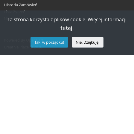
Historia Zamówień
Lista Życzeń
Newsletter
Ta strona korzysta z plików cookie. Więcej informacji
tutaj
.
Powered By
OpenCart
Tak, w porządku!
Nie, Dziękuję!
Creative Place © 2026