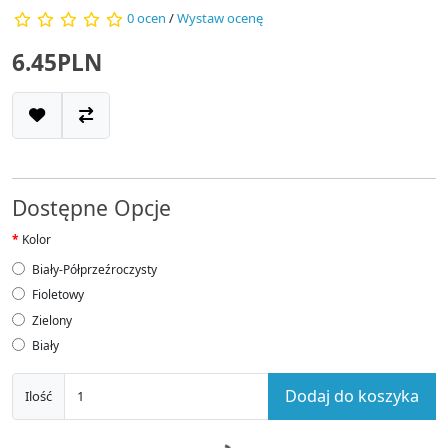
0 ocen
/
Wystaw ocenę
6.45PLN
Dostępne Opcje
Kolor
Biały-Półprzeźroczysty
Fioletowy
Zielony
Biały
Dodaj do koszyka
Ilość