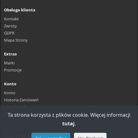
Obsługa klienta
Kontakt
Zwroty
GDPR
Mapa Strony
Extras
Marki
Promocje
Konto
Konto
Historia Zamówień
Lista Życzeń
Newsletter
Ta strona korzysta z plików cookie. Więcej informacji
tutaj
.
Powered By
OpenCart