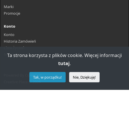
Marki
Promocje
Konto
Konto
Historia Zamówień
Lista Życzeń
Newsletter
Ta strona korzysta z plików cookie. Więcej informacji
tutaj
.
Powered By
OpenCart
Tak, w porządku!
Nie, Dziękuję!
Creative Place © 2026