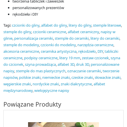
tworzenia tabliczek i zawieszek
personalizowanych prezentów
rękodzieła i DIY
Tagi:
czcionki do gliny
,
alfabet do gliny
,
litery do gliny
,
stemple literowe
,
stemple do gliny
,
czcionki ceramiczne
,
alfabet ceramiczny
,
napisy w
glinie
,
personalizacja ceramiki
,
stemple do ceramiki
,
litery do ceramiki
,
stemple do modeliny
,
czcionki do modeliny
,
narzędzia ceramiczne
,
akcesoria ceramiczne
,
ceramika artystyczna
,
rękodzieło
,
DIY
,
tabliczki
ceramiczne
,
podpisy ceramiczne
,
litery 19 mm
,
zestaw czcionek
,
szyna
do czcionek
,
szyna prowadząca
,
alfabet 3D
,
druk 3D
,
personalizowane
napisy
,
stemple do mas plastycznych
,
oznaczanie ceramiki
,
tworzenie
napisów
,
polskie znaki
,
niemieckie znaki
,
czeskie znaki
,
słowackie znaki
,
węgierskie znaki
,
nordyckie znaki
,
znaki diakrytyczne
,
alfabet
międzynarodowy
,
wielojęzyczne napisy
Powiązane Produkty