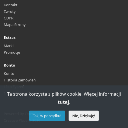
Kontakt
Zwroty
GDPR
Mapa Strony
Extras
Marki
Promocje
Konto
Konto
Historia Zamówień
Lista Życzeń
Newsletter
Ta strona korzysta z plików cookie. Więcej informacji
tutaj
.
Powered By
OpenCart
Tak, w porządku!
Nie, Dziękuję!
Creative Place © 2026