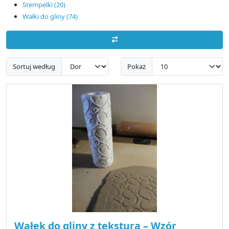
Stempelki (20)
Wałki do gliny (74)
Sortuj według
Pokaż
Wałek do gliny z teksturą – Wzór