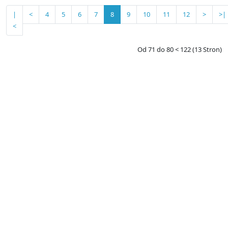
|
<
4
5
6
7
8
9
10
11
12
>
>|
<
Od 71 do 80 < 122 (13 Stron)