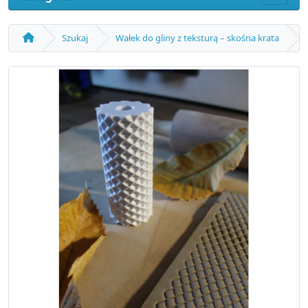
Szukaj
Wałek do gliny z teksturą – skośna krata