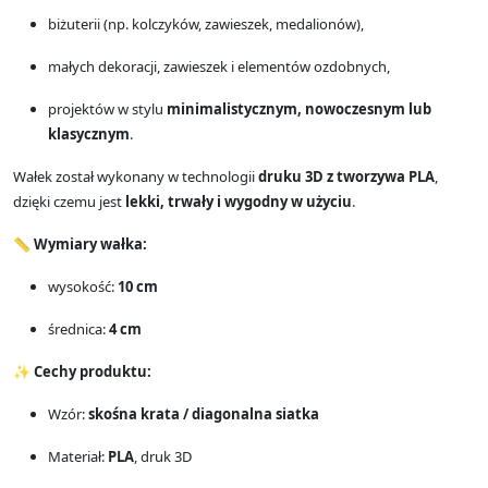
biżuterii (np. kolczyków, zawieszek, medalionów),
małych dekoracji, zawieszek i elementów ozdobnych,
projektów w stylu
minimalistycznym, nowoczesnym lub
klasycznym
.
Wałek został wykonany w technologii
druku 3D z tworzywa PLA
,
dzięki czemu jest
lekki, trwały i wygodny w użyciu
.
📏
Wymiary wałka:
wysokość:
10 cm
średnica:
4 cm
✨
Cechy produktu:
Wzór:
skośna krata / diagonalna siatka
Materiał:
PLA
, druk 3D