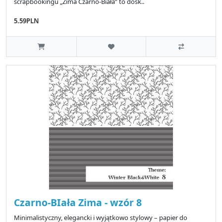
scrapbookingu „Zima Czarno-Biała” to dosk..
5.59PLN
Czarno-BIała Zima - wzór 8
Minimalistyczny, elegancki i wyjątkowo stylowy – papier do