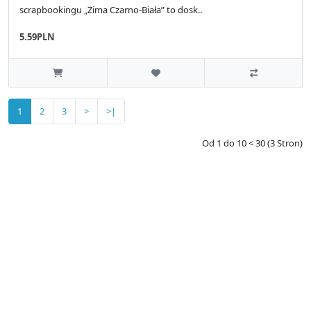
scrapbookingu „Zima Czarno-Biała” to dosk..
5.59PLN
1
2
3
>
>|
Od 1 do 10 < 30 (3 Stron)