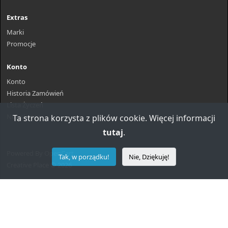
Extras
Marki
Promocje
Konto
Konto
Historia Zamówień
Lista Życzeń
Newsletter
Ta strona korzysta z plików cookie. Więcej informacji
tutaj
.
Powered By
OpenCart
Tak, w porządku!
Nie, Dziękuję!
Creative Place © 2026