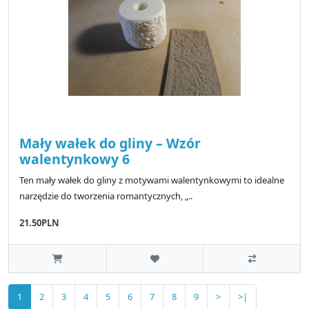
Mały wałek do gliny – Wzór
walentynkowy 6
Ten mały wałek do gliny z motywami walentynkowymi to idealne
narzędzie do tworzenia romantycznych, „..
21.50PLN
1
2
3
4
5
6
7
8
9
>
>|