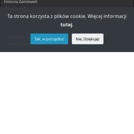
Historia Zamówień
Lista Życzeń
Newsletter
Ta strona korzysta z plików cookie. Więcej informacji
tutaj
.
Powered By
OpenCart
Tak, w porządku!
Nie, Dziękuję!
Creative Place © 2026