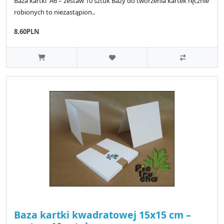
Baza kartki A6 – zestaw 10 sztuk Bazy do tworzenia kartek ręcznie
robionych to niezastąpion..
8.60PLN
Baza kartki kwadratowej 15x15 cm –