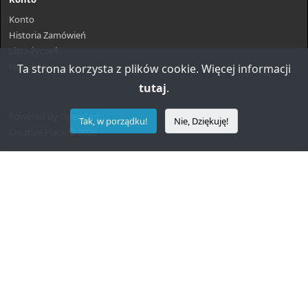
Konto
Historia Zamówień
Lista Życzeń
Newsletter
Ta strona korzysta z plików cookie. Więcej informacji
tutaj
.
Powered By
OpenCart
Tak, w porządku!
Nie, Dziękuję!
Creative Place © 2026