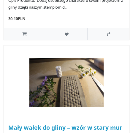
Opis Produktu: Dodaj osobistego charakteru swoim projektom z
gliny dzięki naszym stemplom d..
30.10PLN
Mały wałek do gliny – wzór w stary mur