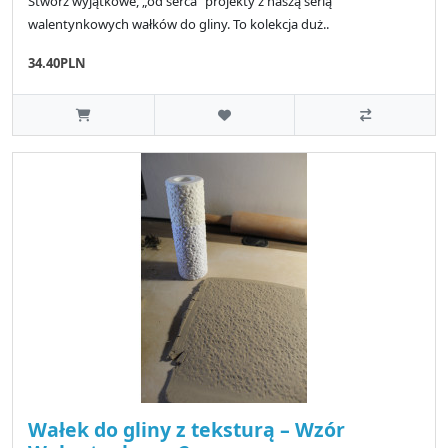
Stwórz wyjątkowe, „od serca” projekty z naszą serią
walentynkowych wałków do gliny. To kolekcja duż..
34.40PLN
Wałek do gliny z teksturą – Wzór