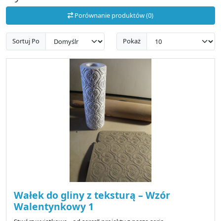
Porównanie produktów (0)
Sortuj Po
Pokaż
Wałek do gliny z teksturą – Wzór
Walentynkowy 1