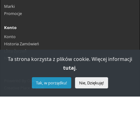
Marki
Promocje
Konto
Konto
Historia Zamówień
Lista Życzeń
Newsletter
Ta strona korzysta z plików cookie. Więcej informacji
tutaj
.
Powered By
OpenCart
Tak, w porządku!
Nie, Dziękuję!
Creative Place © 2026