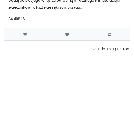
Dodaj do swojego wnętrza odrobinę mrocznego klimatu dzięki
świecznikowi w kształcie ręki zombi zacis..
34.40PLN
Od 1 do 1 < 1 (1 Stron)