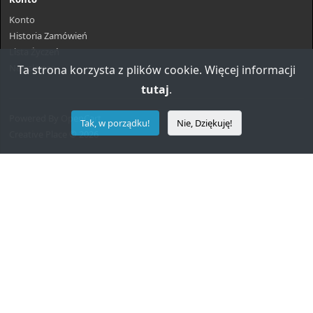
Konto
Historia Zamówień
Lista Życzeń
Newsletter
Ta strona korzysta z plików cookie. Więcej informacji
tutaj
.
Powered By
OpenCart
Tak, w porządku!
Nie, Dziękuję!
Creative Place © 2026