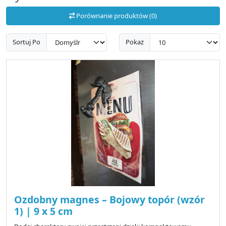
Porównanie produktów (0)
Sortuj Po
Pokaż
Ozdobny magnes – Bojowy topór (wzór
1) | 9 x 5 cm