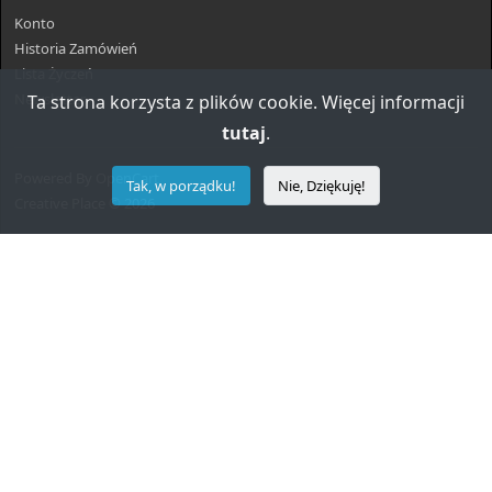
Konto
Historia Zamówień
Lista Życzeń
Newsletter
Ta strona korzysta z plików cookie. Więcej informacji
tutaj
.
Powered By
OpenCart
Tak, w porządku!
Nie, Dziękuję!
Creative Place © 2026