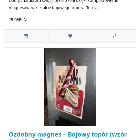
Dodaj charakteru swojej przestrzeni dzięki kompaktowemu
magnesowi w kształcie bojowego topora. Ten s..
15.05PLN
Ozdobny magnes – Bojowy topór (wzór