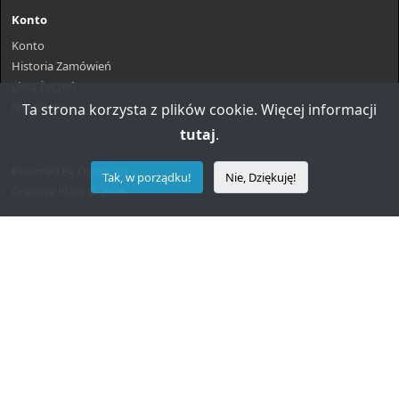
Konto
Konto
Historia Zamówień
Lista Życzeń
Newsletter
Ta strona korzysta z plików cookie. Więcej informacji
tutaj
.
Powered By
OpenCart
Tak, w porządku!
Nie, Dziękuję!
Creative Place © 2026