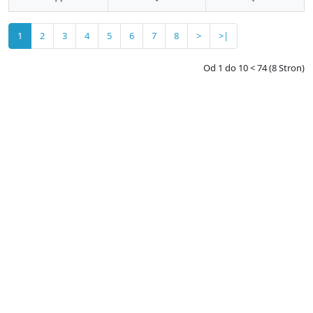
1
2
3
4
5
6
7
8
>
>|
Od 1 do 10 < 74 (8 Stron)