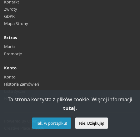
Kontakt
Zwroty
GDPR
Mapa Strony
Extras
Marki
Promocje
Konto
Konto
Historia Zamówień
Lista Życzeń
Newsletter
Ta strona korzysta z plików cookie. Więcej informacji
tutaj
.
Powered By
OpenCart
Tak, w porządku!
Nie, Dziękuję!
Creative Place © 2026