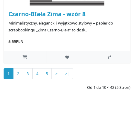
Czarno-BIała Zima - wzór 8
Minimalistyczny, elegancki i wyjątkowo stylowy – papier do
scrapbookingu „Zima Czarno-Biała” to dosk..
5.59PLN
1
2
3
4
5
>
>|
Od 1 do 10 < 42 (5 Stron)