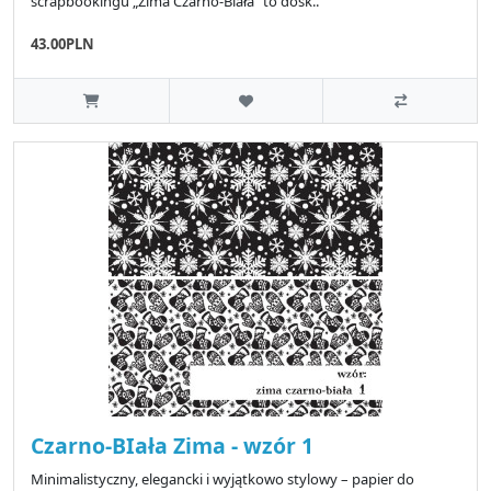
scrapbookingu „Zima Czarno-Biała” to dosk..
43.00PLN
Czarno-BIała Zima - wzór 1
Minimalistyczny, elegancki i wyjątkowo stylowy – papier do