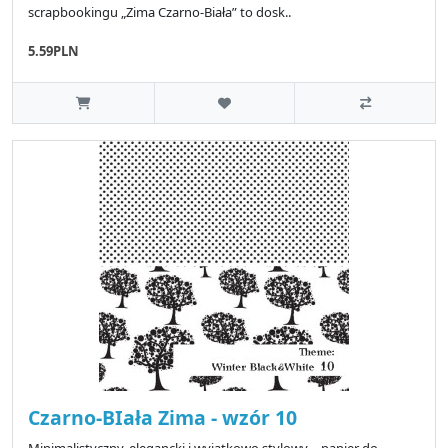
scrapbookingu „Zima Czarno-Biała” to dosk..
5.59PLN
Czarno-BIała Zima - wzór 10
Minimalistyczny, elegancki i wyjątkowo stylowy – papier do