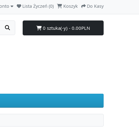
onto
Lista Życzeń (0)
Koszyk
Do Kasy
0 sztuka(-y) - 0.00PLN