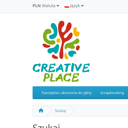
PLN
Waluta
Język
Narzędzia i akcesoria do gliny
Scrapbooking
Szukaj
Szukaj