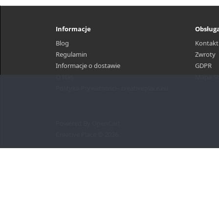
Informacje
Obsługa
Blog
Kontakt
Regulamin
Zwroty
Informacje o dostawie
GDPR
O Nas
Mapa St
Polityka Prywatności– creativeplace.eu
Powered By
OpenCart
Creative Place © 2026