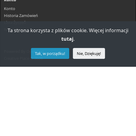
Konto
Historia Zamówień
Lista Życzeń
Newsletter
Ta strona korzysta z plików cookie. Więcej informacji
tutaj
.
Powered By
OpenCart
Tak, w porządku!
Nie, Dziękuję!
Creative Place © 2026