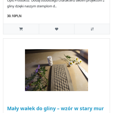
Opis Produktu: Dodaj osobistego charakteru swoim projektom z
gliny dzięki naszym stemplom d..
30.10PLN
Mały wałek do gliny – wzór w stary mur