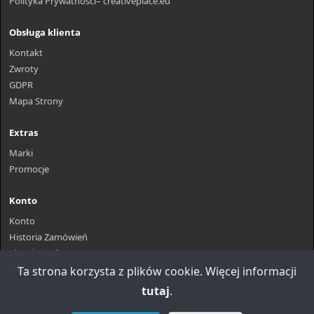
Polityka Prywatności– creativeplace.eu
Obsługa klienta
Kontakt
Zwroty
GDPR
Mapa Strony
Extras
Marki
Promocje
Konto
Konto
Historia Zamówień
Lista Życzeń
Newsletter
Ta strona korzysta z plików cookie. Więcej informacji
tutaj
.