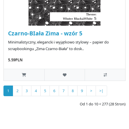
Czarno-BIała Zima - wzór 5
Minimalistyczny, elegancki i wyjątkowo stylowy – papier do
scrapbookingu „Zima Czarno-Biała” to dosk..
5.59PLN
1
2
3
4
5
6
7
8
9
>
>|
Od 1 do 10 < 277 (28 Stron)