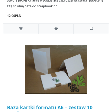
Stwórz profesjonalnie wyglądające zaproszenia, kartki i papeterię
z tą solidną bazą do scrapbookingu..
12.90PLN
Baza kartki formatu A6 – zestaw 10