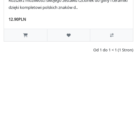
Rozszerz możliwości swojego zestawu czcionek do gliny i ceramiki
dzięki kompletowi polskich znaków d..
12.90PLN
Od 1 do 1 < 1 (1 Stron)