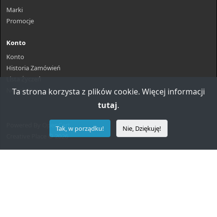
Marki
Promocje
Konto
Konto
Historia Zamówień
Lista Życzeń
Newsletter
Ta strona korzysta z plików cookie. Więcej informacji
tutaj
.
Powered By
OpenCart
Tak, w porządku!
Nie, Dziękuję!
Creative Place © 2026