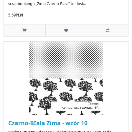
scrapbookingu „Zima Czarno-Biała” to dosk..
5.59PLN
Czarno-BIała Zima - wzór 10
Minimalistyczny, elegancki i wyjątkowo stylowy – papier do