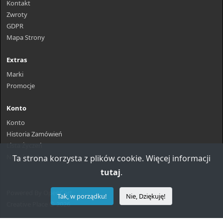
Kontakt
Zwroty
GDPR
Mapa Strony
Extras
Marki
Promocje
Konto
Konto
Historia Zamówień
Lista Życzeń
Newsletter
Ta strona korzysta z plików cookie. Więcej informacji
tutaj
.
Powered By
OpenCart
Tak, w porządku!
Nie, Dziękuję!
Creative Place © 2026