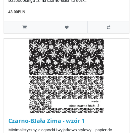
scrapbookingu „Zima Czarno-Biała” to dosk..
43.00PLN
Czarno-BIała Zima - wzór 1
Minimalistyczny, elegancki i wyjątkowo stylowy – papier do