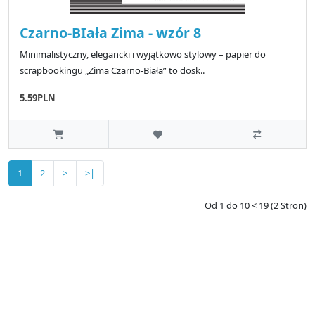
Czarno-BIała Zima - wzór 8
Minimalistyczny, elegancki i wyjątkowo stylowy – papier do
scrapbookingu „Zima Czarno-Biała” to dosk..
5.59PLN
1
2
>
>|
Od 1 do 10 < 19 (2 Stron)