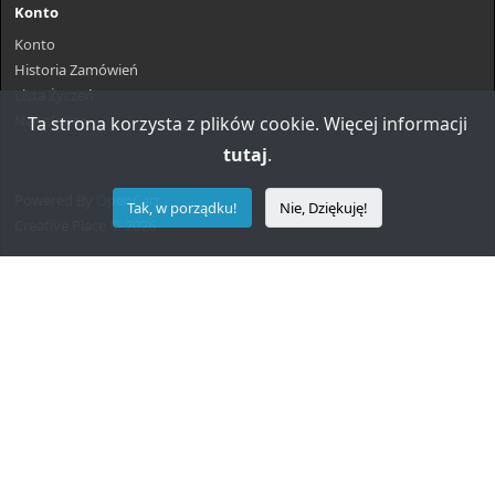
Konto
Konto
Historia Zamówień
Lista Życzeń
Newsletter
Ta strona korzysta z plików cookie. Więcej informacji
tutaj
.
Powered By
OpenCart
Tak, w porządku!
Nie, Dziękuję!
Creative Place © 2026