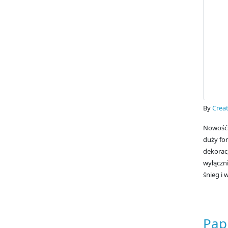
By
Creat
Nowość 
duży for
dekorac
wyłączni
śnieg i 
Pap