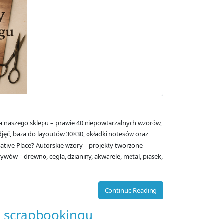
a naszego sklepu – prawie 40 niepowtarzalnych wzorów,
djęć, baza do layoutów 30×30, okładki notesów oraz
ative Place? Autorskie wzory – projekty tworzone
ywów – drewno, cegła, dzianiny, akwarele, metal, piasek,
Continue Reading
y scrapbookingu