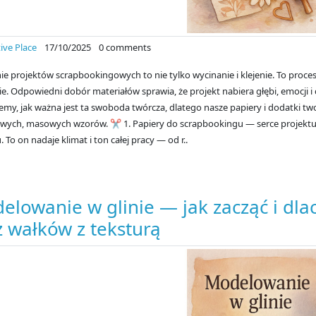
ive Place
17/10/2025
0 comments
e projektów scrapbookingowych to nie tylko wycinanie i klejenie. To proce
e. Odpowiedni dobór materiałów sprawia, że projekt nabiera głębi, emocji i
emy, jak ważna jest ta swoboda twórcza, dlatego nasze papiery i dodatki tw
owych, masowych wzorów. ✂️ 1. Papiery do scrapbookingu — serce projektu
. To on nadaje klimat i ton całej pracy — od r..
elowanie w glinie — jak zacząć i dl
z wałków z teksturą