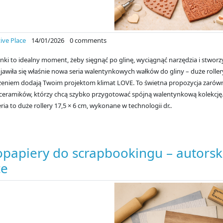
ive Place
14/01/2026
0 comments
nki to idealny moment, żeby sięgnąć po glinę, wyciągnąć narzędzia i stworz
ojawiła się właśnie nowa seria walentynkowych wałków do gliny – duże roll
zeniem dodają Twoim projektom klimat LOVE. To świetna propozycja zarówno
a ceramików, którzy chcą szybko przygotować spójną walentynkową kolekcję.
ia to duże rollery 17,5 × 6 cm, wykonane w technologii dr..
opapiery do scrapbookingu – autorski
ce