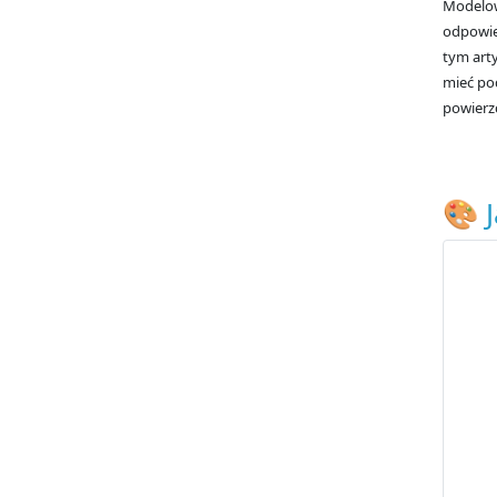
Modelowa
odpowie
tym arty
mieć pod
powierzc
🎨 