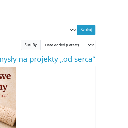
Szukaj
Sort By
ysły na projekty „od serca”