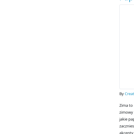
By
Creat
Zima to 
zimowy 
jakie pa
zacznies
akcenty,