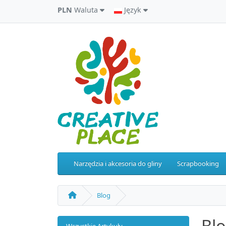
PLN
Waluta
Język
Narzędzia i akcesoria do gliny
Scrapbooking
Blog
Bl
Wszystkie Artykuły