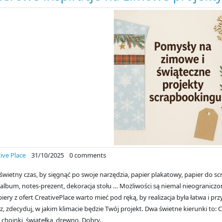
ive Place
31/10/2025
0 comments
świetny czas, by sięgnąć po swoje narzędzia, papier plakatowy, papier do s
album, notes-prezent, dekoracja stołu … Możliwości są niemal nieogranicz
piery z ofert CreativePlace warto mieć pod ręką, by realizacja była łatwa i p
z, zdecyduj, w jakim klimacie będzie Twój projekt. Dwa świetne kierunki to: Ci
 choinki, światełka, drewno. Dobry..