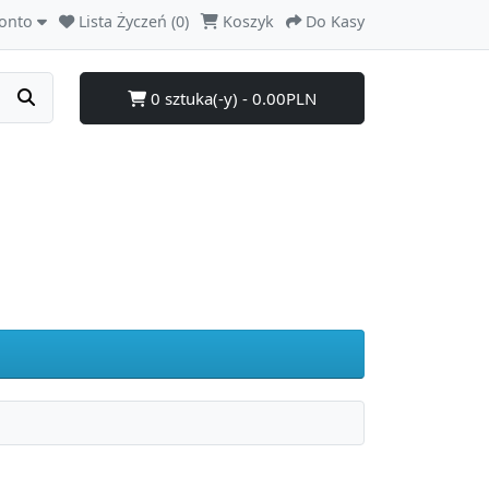
onto
Lista Życzeń (0)
Koszyk
Do Kasy
0 sztuka(-y) - 0.00PLN