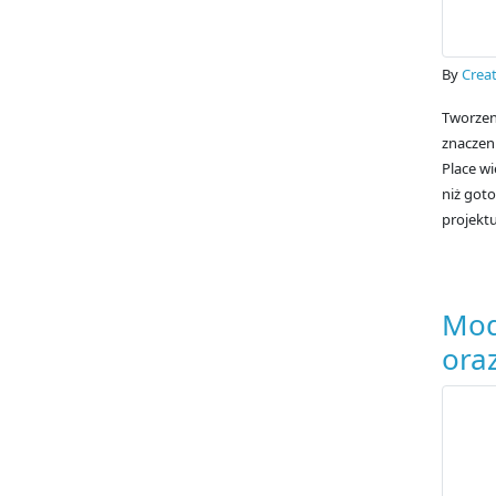
By
Creat
Tworzeni
znaczeni
Place wi
niż got
projektu
Mod
ora