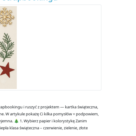
crapbookingu i ruszyć z projektem — kartka świąteczna,
one. W artykule pokażę Ci kilka pomysłów + podpowiem,
rzyjemna. 🎄 1. Wybierz papier i kolorystykę Zanim
epła klasa świąteczna – czerwienie, zielenie, złote