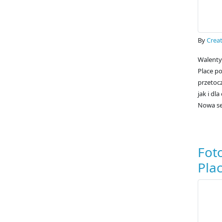
By
Creat
Walenty
Place p
przetoc
jak i dl
Nowa ser
Fot
Pla