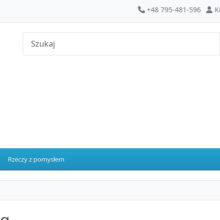
+48 795-481-596
K
Rzeczy z pomysłem
og